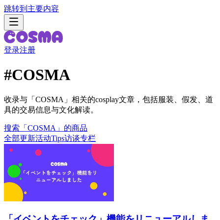
跳转到主要内容
登录
注册
#
COSMA
收录与「COSMA」相关的cosplay文章，包括服装、假发、道
具的交易信息与文化解读。
搜索「COSMA」的商品
全部
更新
活动
Tips
访谈
专栏
「イベントをチェック」機能をリニューアルしま