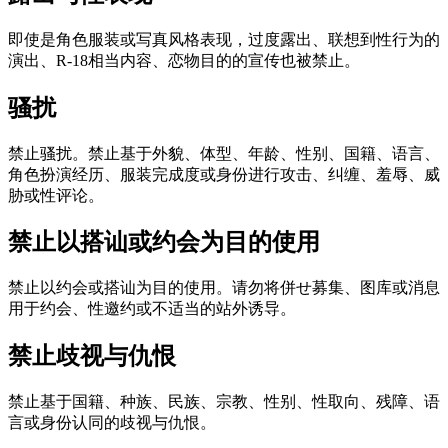
即使是角色服装或写真风格表现，过度露出、联想到性行为的
演出、R-18相当内容、恋物目的的宣传也被禁止。
骚扰
禁止骚扰。禁止基于外貌、体型、年龄、性别、国籍、语言、
角色扮演经历、服装完成度或身份进行攻击、纠缠、羞辱、威
胁或性评论。
禁止以搭讪或约会为目的使用
禁止以约会或搭讪为目的使用。请勿将併せ募集、图库或消息
用于约会、性邀约或不适当的站外诱导。
禁止歧视与仇恨
禁止基于国籍、种族、民族、宗教、性别、性取向、残障、语
言或身份认同的歧视与仇恨。