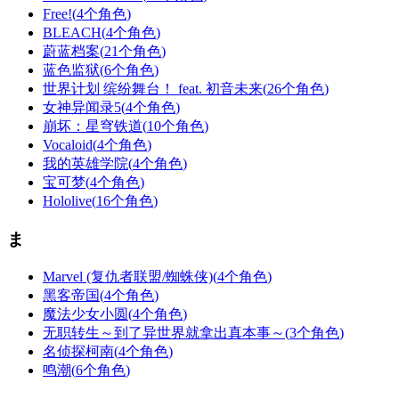
Free!
(
4个角色
)
BLEACH
(
4个角色
)
蔚蓝档案
(
21个角色
)
蓝色监狱
(
6个角色
)
世界计划 缤纷舞台！ feat. 初音未来
(
26个角色
)
女神异闻录5
(
4个角色
)
崩坏：星穹铁道
(
10个角色
)
Vocaloid
(
4个角色
)
我的英雄学院
(
4个角色
)
宝可梦
(
4个角色
)
Hololive
(
16个角色
)
ま
Marvel (复仇者联盟/蜘蛛侠)
(
4个角色
)
黑客帝国
(
4个角色
)
魔法少女小圆
(
4个角色
)
无职转生～到了异世界就拿出真本事～
(
3个角色
)
名侦探柯南
(
4个角色
)
鸣潮
(
6个角色
)