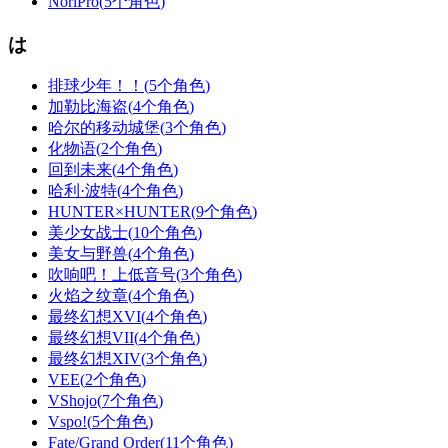
NoriPro
(
5个角色
)
は
排球少年！！
(
5个角色
)
加勒比海盗
(
4个角色
)
哈尔的移动城堡
(
3个角色
)
化物语
(
2个角色
)
回到未来
(
4个角色
)
哈利·波特
(
4个角色
)
HUNTER×HUNTER
(
9个角色
)
美少女战士
(
10个角色
)
美女与野兽
(
4个角色
)
吹响吧！上低音号
(
3个角色
)
火焰之纹章
(
4个角色
)
最终幻想XVI
(
4个角色
)
最终幻想VII
(
4个角色
)
最终幻想XIV
(
3个角色
)
VEE
(
2个角色
)
VShojo
(
7个角色
)
Vspo!
(
5个角色
)
Fate/Grand Order
(
11个角色
)