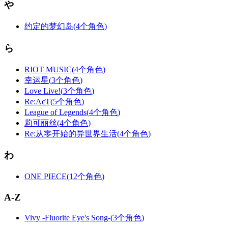
や
约定的梦幻岛
(
4个角色
)
ら
RIOT MUSIC
(
4个角色
)
幸运星
(
3个角色
)
Love Live!
(
3个角色
)
Re:AcT
(
5个角色
)
League of Legends
(
4个角色
)
莉可丽丝
(
4个角色
)
Re:从零开始的异世界生活
(
4个角色
)
わ
ONE PIECE
(
12个角色
)
A-Z
Vivy -Fluorite Eye's Song-
(
3个角色
)