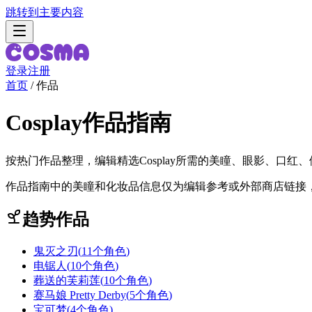
跳转到主要内容
登录
注册
首页
/
作品
Cosplay作品指南
按热门作品整理，编辑精选Cosplay所需的美瞳、眼影、口红
作品指南中的美瞳和化妆品信息仅为编辑参考或外部商店链接，
趋势作品
鬼灭之刃
(
11个角色
)
电锯人
(
10个角色
)
葬送的芙莉莲
(
10个角色
)
赛马娘 Pretty Derby
(
5个角色
)
宝可梦
(
4个角色
)