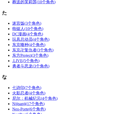
葬送的芙莉莲
(
10个角色
)
た
迷宫饭
(
3个角色
)
电锯人
(
10个角色
)
DC漫画
(
4个角色
)
玩具总动员
(
4个角色
)
东京喰种
(
4个角色
)
东京卍复仇者
(
3个角色
)
东方Project
(
3个角色
)
.LIVE
(
5个角色
)
勇者斗恶龙
(
3个角色
)
な
七诗印
(
7个角色
)
火影忍者
(
4个角色
)
尼尔：机械纪元
(
4个角色
)
Nijisanji
(
17个角色
)
Neo-Porte
(
6个角色
)