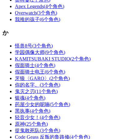
Apex Legends
(
4个角色
)
Overwatch
(
3个角色
)
我推的孩子
(
6个角色
)
か
怪兽8号
(
3个角色
)
学园偶像大师
(
9个角色
)
KAMITSUBAKI STUDIO
(
2个角色
)
假面骑士
(
4个角色
)
假面骑士电王
(
6个角色
)
牙狼〈GARO〉
(
2个角色
)
你的名字。
(
3个角色
)
鬼灭之刃
(
11个角色
)
银魂
(
4个角色
)
药屋少女的呢喃
(
5个角色
)
黑执事
(
4个角色
)
轻音少女！
(
4个角色
)
原神
(
25个角色
)
捉鬼敢死队
(
3个角色
)
Code Geass 反叛的鲁路修
(
4个角色
)