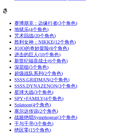
さ
赛博朋克：边缘行者
(
3个角色
)
地狱乐
(
4个角色
)
咒术回战
(
20个角色
)
胜利女神：NIKKE
(
12个角色
)
JOJO的奇妙冒险
(
8个角色
)
进击的巨人
(
10个角色
)
新世纪福音战士
(
6个角色
)
深层组
(
5个角色
)
超级战队系列
(
2个角色
)
SSSS.GRIDMAN
(
2个角色
)
SSSS.DYNAZENON
(
3个角色
)
星球大战
(
3个角色
)
SPY×FAMILY
(
4个角色
)
Splatoon
(
4个角色
)
塞尔达传说
(
2个角色
)
战姬绝唱Symphogear
(
3个角色
)
千与千寻
(
3个角色
)
绝区零
(
15个角色
)