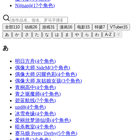
Nijisanji
(
17个角色
)
全部
110
动画
26
游戏
31
漫画
16
电影
15
特摄
7
VTuber
15
|
|
|
|
|
|
|
|
|
|
|
あ
か
さ
た
な
は
ま
や
ら
わ
A-Z
#
あ
明日方舟
(
4个角色
)
偶像大师 SideM
(
3个角色
)
偶像大师 闪耀色彩
(
4个角色
)
偶像大师 灰姑娘女孩
(
3个角色
)
青桐高中
(
4个角色
)
青之驱魔师
(
4个角色
)
碧蓝航线
(
7个角色
)
upd8
(
4个角色
)
冰雪奇缘
(
4个角色
)
爱丽丝梦游仙境
(
4个角色
)
暗杀教室
(
4个角色
)
赛马娘 Pretty Derby
(
5个角色
)
奥特曼
(
2个角色
)