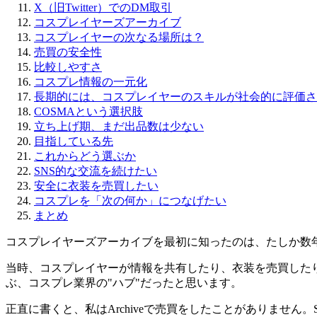
X（旧Twitter）でのDM取引
コスプレイヤーズアーカイブ
コスプレイヤーの次なる場所は？
売買の安全性
比較しやすさ
コスプレ情報の一元化
長期的には、コスプレイヤーのスキルが社会的に評価さ
COSMAという選択肢
立ち上げ期、まだ出品数は少ない
目指している先
これからどう選ぶか
SNS的な交流を続けたい
安全に衣装を売買したい
コスプレを「次の何か」につなげたい
まとめ
コスプレイヤーズアーカイブを最初に知ったのは、たしか数
当時、コスプレイヤーが情報を共有したり、衣装を売買したり、撮
ぶ、コスプレ業界の"ハブ"だったと思います。
正直に書くと、私はArchiveで売買をしたことがありません