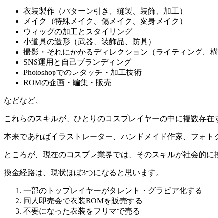
衣装製作（パターン引き、縫製、装飾、加工）
メイク（特殊メイク、傷メイク、変身メイク）
ウィッグの加工とスタイリング
小道具の造形（武器、装飾品、防具）
撮影・それにかかるディレクション（ライティング、構
SNS運用と自己ブランディング
Photoshopでのレタッチ・加工技術
ROMの企画・編集・販売
などなど。
これらのスキルが、ひとりのコスプレイヤーの中に複数存在
本来であればイラストレーター、ハンドメイド作家、フォト
ところが、現在のコスプレ業界では、そのスキルが社会的に
換金経路は、現状ほぼ3つになると思います。
一部のトップレイヤーがタレント・グラビア化する
同人即売会で衣装ROMを販売する
不要になった衣装をフリマで売る