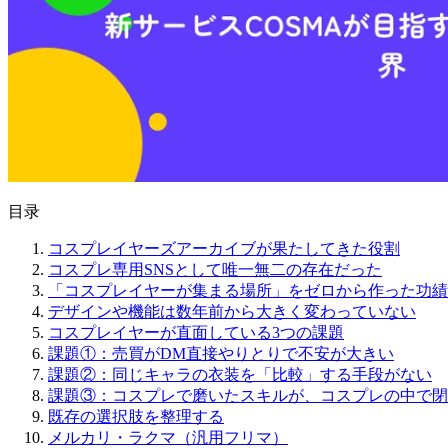
目录
コスプレイヤーズアーカイブが果たしてきた役割
コスプレ専用SNSとして唯一無二の存在だった
「コスプレイヤーが集まる場所」をゼロから作った功績
デザインや機能は数年前から大きく変わっていない
コスプレイヤーが直面している3つの課題
課題①：売買がDM直接やりとりで不安が大きい
課題②：同じキャラの衣装を「比較」する手段がない
課題③：コスプレで磨いたスキルが、コスプレの中で閉
既存の選択肢を整理する
メルカリ・ラクマ（汎用フリマ）