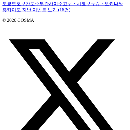
도쿄
도호쿠
간토
주부
간사이
주고쿠・시코쿠
규슈・오키나와
홋카이도 지난 이벤트 보기 (16건)
©
2026
COSMA