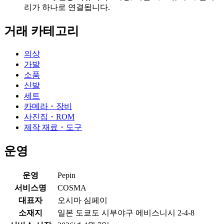
리가 하나로 연결됩니다.
거래 카테고리
의상
가발
소품
신발
세트
카메라・장비
사진집・ROM
제작 재료・도구
운영
운영
Pepin
서비스명
COSMA
대표자
오시마 심페이
소재지
일본 도쿄도 시부야구 에비스니시 2-4-8