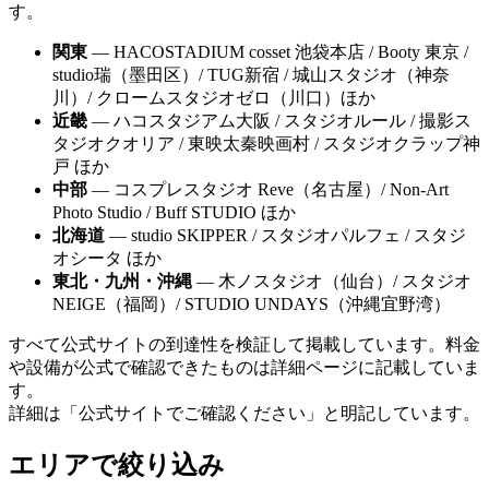
す。
関東
— HACOSTADIUM cosset 池袋本店 / Booty 東京 /
studio瑞（墨田区）/ TUG新宿 / 城山スタジオ（神奈
川）/ クロームスタジオゼロ（川口）ほか
近畿
— ハコスタジアム大阪 / スタジオルール / 撮影ス
タジオクオリア / 東映太秦映画村 / スタジオクラップ神
戸 ほか
中部
— コスプレスタジオ Reve（名古屋）/ Non-Art
Photo Studio / Buff STUDIO ほか
北海道
— studio SKIPPER / スタジオパルフェ / スタジ
オシータ ほか
東北・九州・沖縄
— 木ノスタジオ（仙台）/ スタジオ
NEIGE（福岡）/ STUDIO UNDAYS（沖縄宜野湾）
すべて公式サイトの到達性を検証して掲載しています。料金
や設備が公式で確認できたものは詳細ページに記載していま
す。
詳細は「公式サイトでご確認ください」と明記しています。
エリアで絞り込み