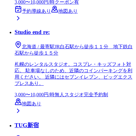
3,000〜10,000円/時
クーポン有
予約導線あり
地図あり
Studio end re:
北海道 / 最寄駅JR白石駅から徒歩１１分 地下鉄白
石駅から徒歩１５分
札幌のレンタルスタジオ。コスプレ・キッズフォト対
応。 駐車場なしのため、近隣のコインパーキングを利
用ください。 近隣にはセブンイレブン、ビッグエクス
プレスあり。
3,000〜10,000円/時
無人スタジオ
完全予約制
地図あり
TUG新宿