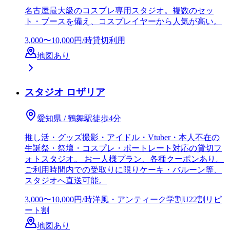
名古屋最大級のコスプレ専用スタジオ。複数のセッ
ト・ブースを備え、コスプレイヤーから人気が高い。
3,000〜10,000円/時
貸切利用
地図あり
スタジオ ロザリア
愛知県 / 鶴舞駅徒歩4分
推し活・グッズ撮影・アイドル・Vtuber・本人不在の
生誕祭・祭壇・コスプレ・ポートレート対応の貸切フ
ォトスタジオ。 お一人様プラン、各種クーポンあり。
ご利用時間内での受取りに限りケーキ・バルーン等、
スタジオへ直送可能。
3,000〜10,000円/時
洋風・アンティーク
学割
U22割
リピ
ート割
地図あり