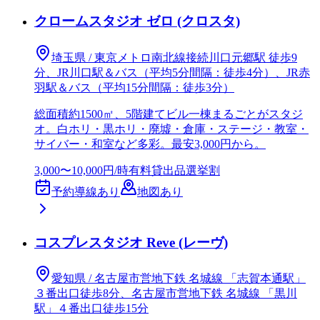
クロームスタジオ ゼロ (クロスタ)
埼玉県 / 東京メトロ南北線接続川口元郷駅 徒歩9
分、JR川口駅＆バス（平均5分間隔：徒歩4分）、JR赤
羽駅＆バス（平均15分間隔：徒歩3分）
総面積約1500㎡、5階建てビル一棟まるごとがスタジ
オ。白ホリ・黒ホリ・廃墟・倉庫・ステージ・教室・
サイバー・和室など多彩。最安3,000円から。
3,000〜10,000円/時
有料貸出品
選挙割
予約導線あり
地図あり
コスプレスタジオ Reve (レーヴ)
愛知県 / 名古屋市営地下鉄 名城線 「志賀本通駅」
３番出口徒歩8分、名古屋市営地下鉄 名城線 「黒川
駅」４番出口徒歩15分