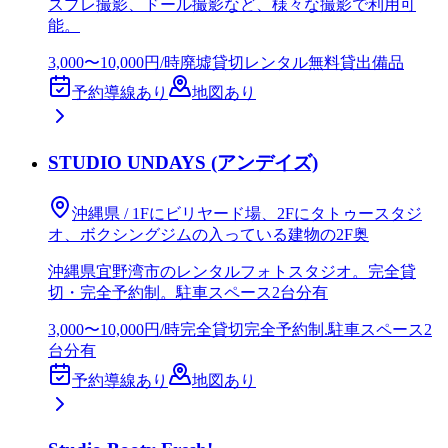
スプレ撮影、ドール撮影など、様々な撮影で利用可
能。
3,000〜10,000円/時
廃墟
貸切レンタル
無料貸出備品
予約導線あり
地図あり
STUDIO UNDAYS (アンデイズ)
沖縄県 / 1Fにビリヤード場、2Fにタトゥースタジ
オ、ボクシングジムの入っている建物の2F奥
沖縄県宜野湾市のレンタルフォトスタジオ。完全貸
切・完全予約制。駐車スペース2台分有
3,000〜10,000円/時
完全貸切
完全予約制.駐車スペース2
台分有
予約導線あり
地図あり