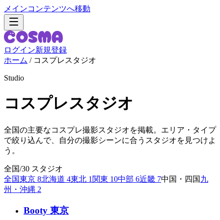
メインコンテンツへ移動
ログイン
新規登録
ホーム
/
コスプレスタジオ
Studio
コスプレスタジオ
全国の主要なコスプレ撮影スタジオを掲載。エリア・タイプ
で絞り込んで、自分の撮影シーンに合うスタジオを見つけよ
う。
全国
/
30 スタジオ
全国
東京 8
北海道 4
東北 1
関東 10
中部 6
近畿 7
中国・四国
九
州・沖縄 2
Booty 東京