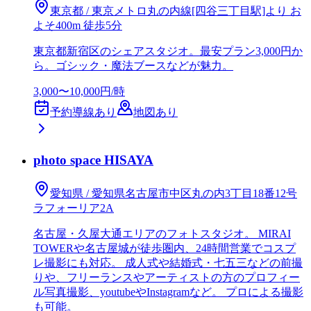
東京都 / 東京メトロ丸の内線[四谷三丁目駅]より お
よそ400m 徒歩5分
東京都新宿区のシェアスタジオ。最安プラン3,000円か
ら。ゴシック・魔法ブースなどが魅力。
3,000〜10,000円/時
予約導線あり
地図あり
photo space HISAYA
愛知県 / 愛知県名古屋市中区丸の内3丁目18番12号
ラフォーリア2A
名古屋・久屋大通エリアのフォトスタジオ。 MIRAI
TOWERや名古屋城が徒歩圏内、24時間営業でコスプ
レ撮影にも対応。 成人式や結婚式・七五三などの前撮
りや、フリーランスやアーティストの方のプロフィー
ル写真撮影、youtubeやInstagramなど。 プロによる撮影
も可能。