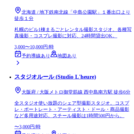
北海道 / 地下鉄南北線「中島公園駅」１番出口より
徒歩１分
札幌のビル1棟まるごとレンタル撮影スタジオ。各種写
真撮影・コスプレ撮影に対応、24時間貸出OK。
3,000〜10,000円/時
予約導線あり
地図あり
スタジオルール (Studio L'heure)
大阪府 / 大阪メトロ御堂筋線 西中島南方駅 徒歩6分
全スタジオ使い放題のシェア型撮影スタジオ。コスプ
レ・ポートレート・アーティスト・ドール・商品撮影
など多用途対応。スチール撮影は1時間500円から。
〜3,000円/時