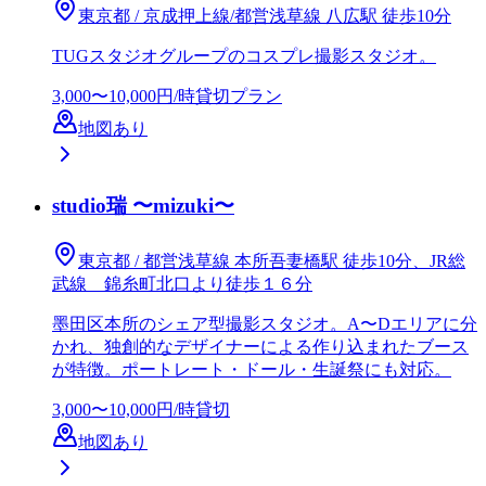
東京都 / 京成押上線/都営浅草線 八広駅 徒歩10分
TUGスタジオグループのコスプレ撮影スタジオ。
3,000〜10,000円/時
貸切プラン
地図あり
studio瑞 〜mizuki〜
東京都 / 都営浅草線 本所吾妻橋駅 徒歩10分、JR総
武線 錦糸町北口より徒歩１６分
墨田区本所のシェア型撮影スタジオ。A〜Dエリアに分
かれ、独創的なデザイナーによる作り込まれたブース
が特徴。ポートレート・ドール・生誕祭にも対応。
3,000〜10,000円/時
貸切
地図あり