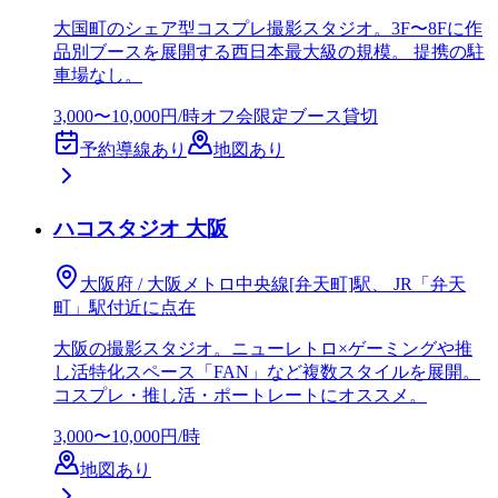
大国町のシェア型コスプレ撮影スタジオ。3F〜8Fに作
品別ブースを展開する西日本最大級の規模。 提携の駐
車場なし。
3,000〜10,000円/時
オフ会
限定ブース
貸切
予約導線あり
地図あり
ハコスタジオ 大阪
大阪府 / 大阪メトロ中央線[弁天町]駅、 JR「弁天
町」駅付近に点在
大阪の撮影スタジオ。ニューレトロ×ゲーミングや推
し活特化スペース「FAN」など複数スタイルを展開。
コスプレ・推し活・ポートレートにオススメ。
3,000〜10,000円/時
地図あり