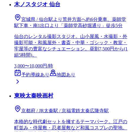
木ノスタジオ 仙台
宮城県 / 仙台駅より荒井方面へ約6分乗車、薬師堂
駅下車・南1出口より「薬師堂高砂堀通り」徒歩5分
仙台のレンタル撮影スタジオ。山小屋風・水撮影・外
撮影可能・和風屋外・書斎・中華・ゴシック・教室・
牢屋等の豊富なシチュエーション。昼割7,500円から(1
組5時間)。
3,000〜10,000円/時
予約導線あり
地図あり
東映太秦映画村
京都府 / JR太秦駅 / 京福電鉄太秦広隆寺駅
本格的な時代劇セットを擁するテーマパーク。江戸の
町並み・侍屋敷・忍者屋敷など和風コスプレの聖地。