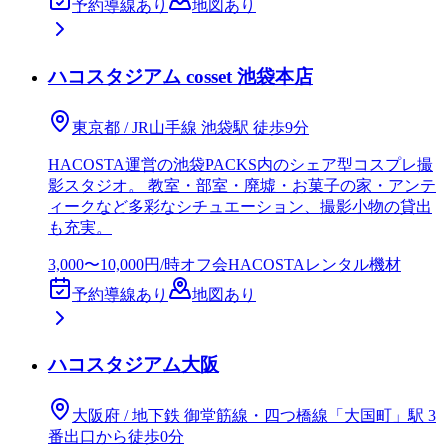
予約導線あり
地図あり
ハコスタジアム cosset 池袋本店
東京都 / JR山手線 池袋駅 徒歩9分
HACOSTA運営の池袋PACKS内のシェア型コスプレ撮
影スタジオ。 教室・部室・廃墟・お菓子の家・アンテ
ィークなど多彩なシチュエーション、撮影小物の貸出
も充実。
3,000〜10,000円/時
オフ会
HACOSTA
レンタル機材
予約導線あり
地図あり
ハコスタジアム大阪
大阪府 / 地下鉄 御堂筋線・四つ橋線「大国町」駅 3
番出口から徒歩0分