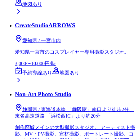
地図あり
CreateStudioARROWS
愛知県 / 一宮市内
愛知県一宮市のコスプレイヤー専用撮影スタジオ。
3,000〜10,000円/時
予約導線あり
地図あり
Non-Art Photo Studio
静岡県 / 東海道本線 「舞阪駅」南口より徒歩2分、
東名高速道路 「浜松西IC」より約20分
創作廃墟メインの大型撮影スタジオ。 アーティスト撮
影、MV・PV撮影、宣材撮影、ポートレート撮影、コ