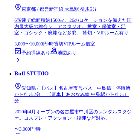
東京都 / 都営新宿線 大島駅 徒歩5分
6階建て総面積約1500㎡、26のロケーションを備えた国
内最大級の総合シェアスタジオ。 教室・保健室・部
室・ゴシック・廃墟など多彩。 貸切・VIPルーム有り
3,000〜10,000円/時
貸切
VIPルーム
個室
予約導線あり
地図あり
Buff STUDIO
愛知県 / 【バス】名古屋市営バス「中島橋」停留所
から徒歩2分 、【電車】あおなみ線 中島駅から徒歩11
分
2020年4月オープンの名古屋市中川区のレンタルスタジ
オ。コスプレ・アクション・殺陣など対応。
〜3,000円/時