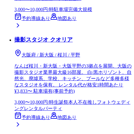
3,000〜10,000円/時
駐車場完備
大規模
予約導線あり
地図あり
撮影スタジオ クオリア
大阪府 / 新大阪 / 桜川 / 平野
なんば桜川・新大阪・大阪平野の3拠点を展開。大阪の
撮影スタジオ業界最大級16部屋。 白/黒ホリゾント、自
然光、廃墟系、学校、キッチン、プールなど多種多様
なスタジオを保有。 レンタル代が格安1時間あたり
¥3,833〜 駐車場有(事前予約)
3,000〜10,000円/時
生誕祭
本人不在推しフォトウェディ
ング
レンタルパーティ
予約導線あり
地図あり