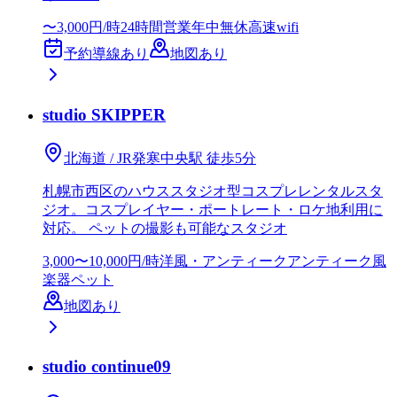
〜3,000円/時
24時間営業
年中無休
高速wifi
予約導線あり
地図あり
studio SKIPPER
北海道 / JR発寒中央駅 徒歩5分
札幌市西区のハウススタジオ型コスプレレンタルスタ
ジオ。コスプレイヤー・ポートレート・ロケ地利用に
対応。 ペットの撮影も可能なスタジオ
3,000〜10,000円/時
洋風・アンティーク
アンティーク風
楽器
ペット
地図あり
studio continue09