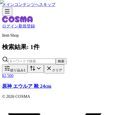
メインコンテンツへスキップ
ログイン
新規登録
Item Shop
検索結果: 1件
検索
絞り込み
1
クリア
¥
2,500
原神 エウルア 靴 24cm
©
2026
COSMA